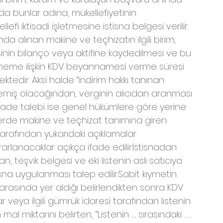
a bunlar adına, mükellefiyetinin 
i iktisadi işletmesine istisna belgesi verilir. 
da alınan makine ve teçhizatın ilgili birim, 
inin bilanço veya aktifine kaydedilmesi ve bu 
neme ilişkin KDV beyannamesi verme süresi 
ktedir. Aksi halde “indirim hakkı tanınan 
lmemiş olacağından, verginin alıcıdan aranması 
ve iade talebi ise genel hükümlere göre yerine 
stelerde makine ve teçhizat tanımına giren 
 tarafından yukarıdaki açıklamalar 
rlanacaklar açıkça ifade edilir.İstisnadan 
, teşvik belgesi ve eki listenin aslı satıcıya 
sna uygulanması talep edilir.Sabit kıymetin 
rasında yer aldığı belirlendikten sonra KDV 
ar veya ilgili gümrük idaresi tarafından listenin 
al miktarını belirten, “Listenin ….. sırasındaki …… 