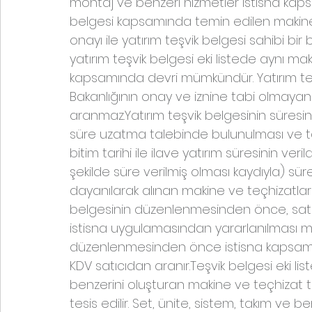
montaj ve benzeri hizmetler istisna kaps
belgesi kapsamında temin edilen makine v
onayı ile yatırım teşvik belgesi sahibi bi
yatırım teşvik belgesi eki listede aynı mak
kapsamında devri mümkündür. Yatırım t
Bakanlığının onay ve iznine tabi olmayan 
aranmaz.Yatırım teşvik belgesinin süresi
süre uzatma talebinde bulunulması ve tal
bitim tarihi ile ilave yatırım süresinin v
şekilde süre verilmiş olması kaydıyla) sür
dayanılarak alınan makine ve teçhizatlar 
belgesinin düzenlenmesinden önce, satı
istisna uygulamasından yararlanılması mü
düzenlenmesinden önce istisna kapsamınd
KDV satıcıdan aranır.Teşvik belgesi eki lis
benzerini oluşturan makine ve teçhizat 
tesis edilir. Set, ünite, sistem, takım ve 