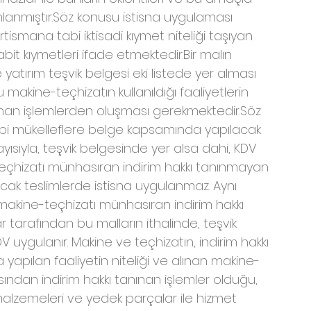
mlanmıştır.Söz konusu istisna uygulaması 
smana tabi iktisadi kıymet niteliği taşıyan 
it kıymetleri ifade etmektedir.Bir malın 
 yatırım teşvik belgesi eki listede yer alması 
makine-teçhizatın kullanıldığı faaliyetlerin 
nan işlemlerden oluşması gerekmektedir.Söz 
ibi mükelleflere belge kapsamında yapılacak 
layısıyla, teşvik belgesinde yer alsa dahi, KDV 
teçhizatı münhasıran indirim hakkı tanınmayan 
cak teslimlerde istisna uygulanmaz. Aynı 
makine-teçhizatı münhasıran indirim hakkı 
tarafından bu malların ithalinde, teşvik 
V uygulanır. Makine ve teçhizatın, indirim hakkı 
a yapılan faaliyetin niteliği ve alınan makine- 
ısından indirim hakkı tanınan işlemler olduğu, 
 malzemeleri ve yedek parçalar ile hizmet 