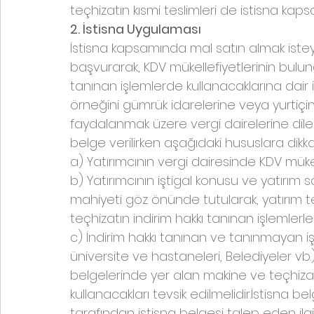
teçhizatın kısmi teslimleri de istisna kap
2. İstisna Uygulaması
İstisna kapsamında mal satın almak isteyen
başvurarak, KDV mükellefiyetlerinin bulu
tanınan işlemlerde kullanacaklarına dair i
örneğini gümrük idarelerine veya yurtiçind
faydalanmak üzere vergi dairelerine dile
belge verilirken aşağıdaki hususlara dikkat
a) Yatırımcının vergi dairesinde KDV mükel
b) Yatırımcının iştigal konusu ve yatırım
mahiyeti göz önünde tutularak, yatırım teş
teçhizatın indirim hakkı tanınan işlemlerle i
c) İndirim hakkı tanınan ve tanınmayan işl
üniversite ve hastaneleri, Belediyeler vb.
belgelerinde yer alan makine ve teçhizatı
kullanacakları tevsik edilmelidir.İstisna bel
tarafından istisna belgesi talep eden ilg