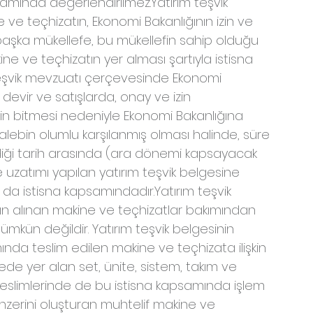
amında değerlendirilmez.Yatırım teşvik 
e teçhizatın, Ekonomi Bakanlığının izin ve 
r başka mükellefe, bu mükellefin sahip olduğu 
ine ve teçhizatın yer alması şartıyla istisna 
eşvik mevzuatı çerçevesinde Ekonomi 
devir ve satışlarda, onay ve izin 
nin bitmesi nedeniyle Ekonomi Bakanlığına 
ebin olumlu karşılanmış olması halinde, süre 
erildiği tarih arasında (ara dönemi kapsayacak 
e uzatımı yapılan yatırım teşvik belgesine 
da istisna kapsamındadır.Yatırım teşvik 
n alınan makine ve teçhizatlar bakımından 
mkün değildir. Yatırım teşvik belgesinin 
a teslim edilen makine ve teçhizata ilişkin 
tede yer alan set, ünite, sistem, takım ve 
teslimlerinde de bu istisna kapsamında işlem 
benzerini oluşturan muhtelif makine ve 