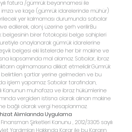
ayılı fatura /gümrük beyannamesi ile 
larak imza ve kaşe (gümrük idarelerinde mühür) 
 verilecek yer kalmaması durumunda satıcılar 
e edilerek, alonj üzerine şerh verilir.Bu 
ik belgesinin birer fotokopisi belge sahipleri 
uretiyle onaylanarak gümrük idarelerine 
 teşvik belgesi eki listelerde her bir makine ve 
stisna kapsamında mal alamaz. Satıcılar, ibraz 
miktarın aşılmamasına dikkat etmelidir.Gümrük 
da belirtilen şartlar yerine gelmeden ve bu 
a işlem yapamaz. Satıcılar tarafından, 
yılı Kanunun muhafaza ve ibraz hükümlerine 
amında vergiden istisna olarak alınan makine 
eme bağlı olarak vergi hesaplanmaz.
çhizat Alımlarında Uygulama
 Finansman Şirketleri Kanunu , 2012/3305 sayılı 
vlet Yardımları Hakkında Karar ile bu Kararın 