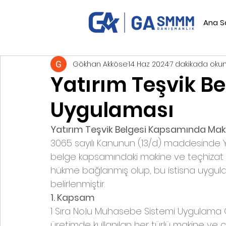
Ana S
Gökhan Akköse
14 Haz 2024
7 dakikada oku
Yatırım Teşvik Be
Uygulaması
Yatırım Teşvik Belgesi Kapsamında Maki
3065 sayılı Kanunun (13/d) maddesinde Ya
belge kapsamındaki makine ve teçhizat 
hükme bağlanmış olup, bu istisna uygulam
belirlenmiştir.
1. Kapsam
1 Sıra 
No.lu
 Muhasebe Sistemi Uygulama Ge
üretimde kullanılan her türlü makine ve ci