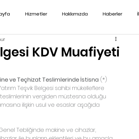
ayfa
Hizmetler
Hakkımızda
Haberler
nur
lgesi KDV Muafiyeti
ne ve Teçhizat Teslimlerinde İstisna
 (*)
tırım Teşvik Belgesi sahibi mükelleflere 
teslimlerinin vergiden müstesna olduğu 
asına ilişkin usul ve esaslar aşağıda 
nel Tebliğinde makine ve cihazlar, 
hazlar ile bunların eklentileri ve bu amaçla 