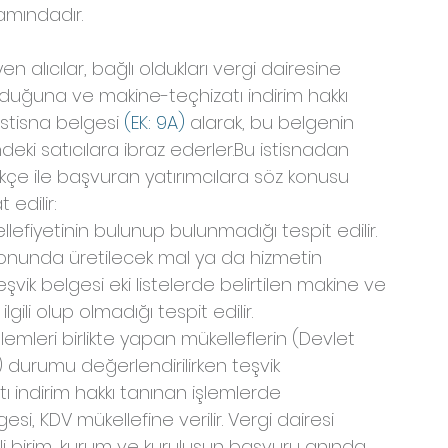
samındadır.
 alıcılar, bağlı oldukları vergi dairesine 
nduğuna ve makine-teçhizatı indirim hakkı 
stisna belgesi 
(EK: 9A) 
alarak, bu belgenin 
eki satıcılara ibraz ederler.Bu istisnadan 
kçe ile başvuran yatırımcılara söz konusu 
 edilir:
lefiyetinin bulunup bulunmadığı tespit edilir.
 sonunda üretilecek mal ya da hizmetin 
vik belgesi eki listelerde belirtilen makine ve 
lgili olup olmadığı tespit edilir.
emleri birlikte yapan mükelleflerin (Devlet 
) durumu değerlendirilirken teşvik 
 indirim hakkı tanınan işlemlerde 
gesi, KDV mükellefine verilir. Vergi dairesi 
ili birim, kurum ve kuruluşun başvuru anında 