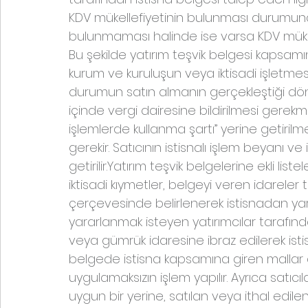
KDV mükellefiyetinin bulunması durumund
bulunmaması halinde ise varsa KDV mükellef
Bu şekilde yatırım teşvik belgesi kapsamın
kurum ve kuruluşun veya iktisadi işletmes
durumun satın almanın gerçekleştiği dö
içinde vergi dairesine bildirilmesi gerekme
işlemlerde kullanma şartı” yerine getiri
gerekir. Satıcının istisnalı işlem beyanı 
getirilir.Yatırım teşvik belgelerine ekli li
iktisadi kıymetler, belgeyi veren idareler
çerçevesinde belirlenerek istisnadan yara
yararlanmak isteyen yatırımcılar tarafından
veya gümrük idaresine ibraz edilerek isti
belgede istisna kapsamına giren mallar a
uygulamaksızın işlem yapılır. Ayrıca satıcıl
uygun bir yerine, satılan veya ithal edilen m