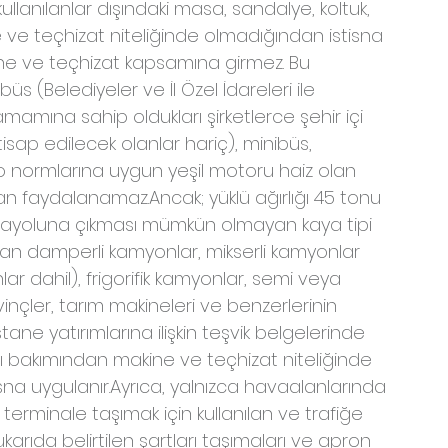
lanılanlar dışındaki masa, sandalye, koltuk, 
ve teçhizat niteliğinde olmadığından istisna 
ne ve teçhizat kapsamına girmez. Bu 
üs (Belediyeler ve İl Özel İdareleri ile 
tamamına sahip oldukları şirketlerce şehir içi 
tisap edilecek olanlar hariç), minibüs, 
o normlarına uygun yeşil motoru haiz olan 
adan faydalanamaz.Ancak; yüklü ağırlığı 45 tonu 
arayoluna çıkması mümkün olmayan kaya tipi 
lan damperli kamyonlar, mikserli kamyonlar 
r dahil), frigorifik kamyonlar, semi veya 
ri, vinçler, tarım makineleri ve benzerlerinin 
tane yatırımlarına ilişkin teşvik belgelerinde 
ı bakımından makine ve teçhizat niteliğinde 
isna uygulanır.Ayrıca, yalnızca havaalanlarında 
erminale taşımak için kullanılan ve trafiğe 
rıda belirtilen şartları taşımaları ve apron 