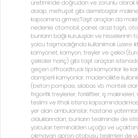
üretiminde doğrudan ve zorunlu olarak kul
dolap, mefruşat gibi demirbaşlar makine 
kapsamına girmez.Taşıt araçları da maki
nedenle otomobil, panel, arazi taşıtı, otob
bunların bağlı kuruluşları ve hisselerinin 
yolcu taşımacılığında kullanılmak üzere ik
kamyonet, kamyon, treyler ve çekici (Eur
çekiciler hariç) gibi taşıt araçları istisn
geçen offroadtruck tipi kamyonlar ile k
damperli kamyonlar, madencilikte kullanı
(beton pompası, silobas vb. monteli olanla
frigorifik treylerler, forkliftler, iş makinele
teslimi ve ithali istisna kapsamındadır.Has
yer alan ambulanslar, hastane yatırımlar
olduklarından, bunların tesliminde de ist
yolcuları terminalden uçağa ve uçaktan t
çıkmayan apron otobüsü teslimleri de yuka