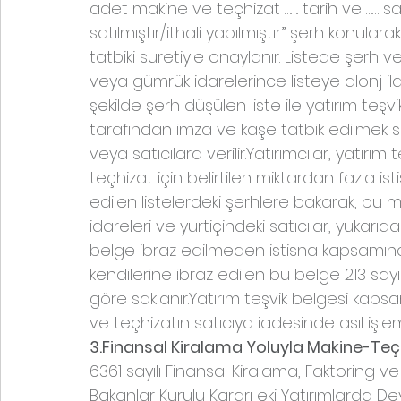
adet makine ve teçhizat ……. tarih ve …… s
satılmıştır/ithali yapılmıştır.” şerh konu
tatbiki suretiyle onaylanır. Listede şerh
veya gümrük idarelerince listeye alonj ilav
şekilde şerh düşülen liste ile yatırım teşv
tarafından imza ve kaşe tatbik edilmek s
veya satıcılara verilir.Yatırımcılar, yatırım
teçhizat için belirtilen miktardan fazla i
edilen listelerdeki şerhlere bakarak, bu 
idareleri ve yurtiçindeki satıcılar, yukarı
belge ibraz edilmeden istisna kapsamınd
kendilerine ibraz edilen bu belge 213 sa
göre saklanır.Yatırım teşvik belgesi kaps
ve teçhizatın satıcıya iadesinde asıl işl
3.Finansal Kiralama Yoluyla Makine-Te
6361 sayılı Finansal Kiralama, Faktoring ve
Bakanlar Kurulu Kararı eki Yatırımlarda De