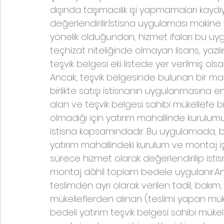
dışında taşımacılık işi yapmamaları kaydı
değerlendirilir.İstisna uygulaması makine 
yönelik olduğundan, hizmet ifaları bu 
teçhizat niteliğinde olmayan lisans, yazı
teşvik belgesi eki listede yer verilmiş ol
Ancak, teşvik belgesinde bulunan bir maki
birlikte satışı istisnanın uygulanmasına en
alan ve teşvik belgesi sahibi mükellefe b
olmadığı için yatırım mahallinde kurulumu
istisna kapsamındadır. Bu uygulamada, bi
yatırım mahallindeki kurulum ve montaj işle
sürece hizmet olarak değerlendirilip isti
montaj dâhil toplam bedele uygulanır.Anca
teslimden ayrı olarak verilen tadil, bakım,
mükelleflerden alınan (teslimi yapan müke
bedeli yatırım teşvik belgesi sahibi mükell