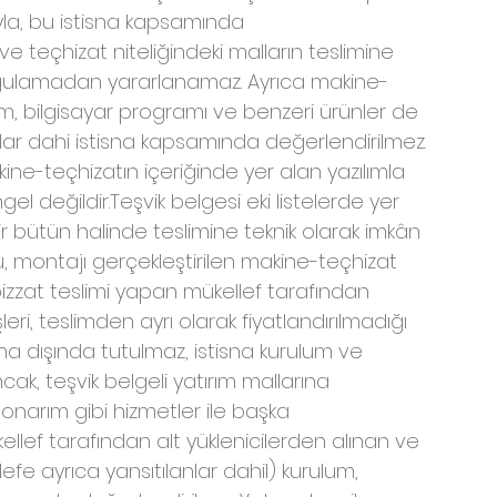
yla, bu istisna kapsamında 
ve teçhizat niteliğindeki malların teslimine 
uygulamadan yararlanamaz. Ayrıca makine-
lım, bilgisayar programı ve benzeri ürünler de 
salar dahi istisna kapsamında değerlendirilmez. 
ne-teçhizatın içeriğinde yer alan yazılımla 
gel değildir.Teşvik belgesi eki listelerde yer 
ir bütün halinde teslimine teknik olarak imkân 
, montajı gerçekleştirilen makine-teçhizat 
zzat teslimi yapan mükellef tarafından 
ri, teslimden ayrı olarak fiyatlandırılmadığı 
sna dışında tutulmaz, istisna kurulum ve 
k, teşvik belgeli yatırım mallarına 
 onarım gibi hizmetler ile başka 
llef tarafından alt yüklenicilerden alınan ve 
efe ayrıca yansıtılanlar dahil) kurulum, 