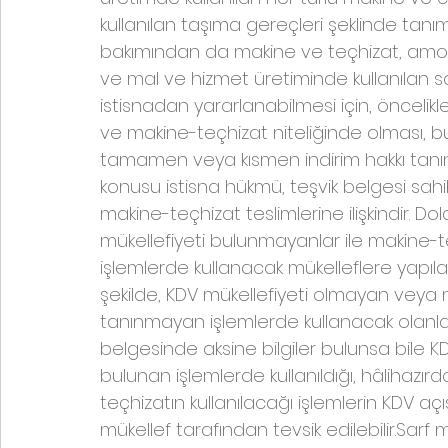
kullanılan taşıma gereçleri şeklinde tanı
bakımından da makine ve teçhizat, amorti
ve mal ve hizmet üretiminde kullanılan sab
istisnadan yararlanabilmesi için, öncelikle
ve makine-teçhizat niteliğinde olması, bu 
tamamen veya kısmen indirim hakkı tanı
konusu istisna hükmü, teşvik belgesi sah
makine-teçhizat teslimlerine ilişkindir. Do
mükellefiyeti bulunmayanlar ile makine-
işlemlerde kullanacak mükelleflere yapıla
şekilde, KDV mükellefiyeti olmayan veya 
tanınmayan işlemlerde kullanacak olanlar 
belgesinde aksine bilgiler bulunsa bile KD
bulunan işlemlerde kullanıldığı, hâlihazırd
teçhizatın kullanılacağı işlemlerin KDV aç
mükellef tarafından tevsik edilebilir.Sarf