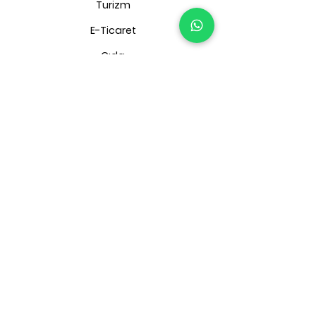
Turizm
E-Ticaret
Gıda
Diğer Hizmetlerimiz
Yatırım Teşvik
Kdv İadeleri
Kapasite Raporu
İşgücü Çizelgeleri
İK Çözümleri
İletişim Bilgilerimiz
Merkez Mah. Hasat Sok.