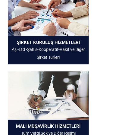
ŞİRKET KURULUŞ HİZMETLERİ
Aş -Ltd -Şahıs-Kooperatif-Vakıf ve Diğer
Şirket Türleri
MALİ MÜŞAVİRLİK HİZMETLERİ
Tüm Vergi,Sgk ve Diğer Resmi