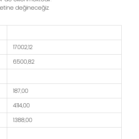
yetine değineceğiz.
  17.002,12
  6.500,82
  187,00
  4.114,00
  1.388,00