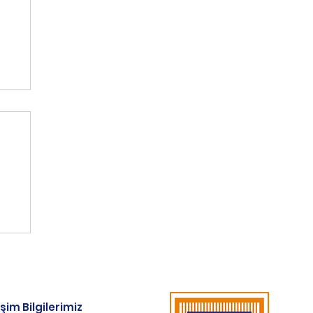
n
te
işim Bilgilerimiz