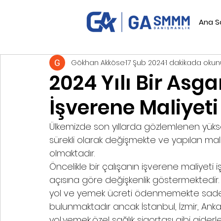
Ana S
Gökhan Akköse
17 Şub 2024
1 dakikada okun
2024 Yılı Bir Asga
İşverene Maliyeti
Ülkemizde son yıllarda gözlemlenen yüksek
sürekli olarak değişmekte ve yapılan mal
olmaktadır.
Öncelikle bir çalışanın işverene maliyeti i
açısına göre değişkenlik göstermektedi
yol ve yemek ücreti ödenmemekte sade
bulunmaktadır ancak İstanbul, İzmir, Ank
yol,yemek,özel sağlık sigortası gibi gider