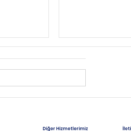
ÖZLÜK DOSYASI
2024 MUHASEBE HADLERİ
REKENLER
2024 yılı Demirbaş ve
Amortisman Sınırı 6.900 TL
k Dosyası, bir
olarak açıklandı, amortisma
bünyesinde yer
sınırı KDV Hariç tutarlar dikka
şan için gerekli
alınarak...
ı ayrı tutulması
an kayıt...
Diğer Hizmetlerimiz
İlet